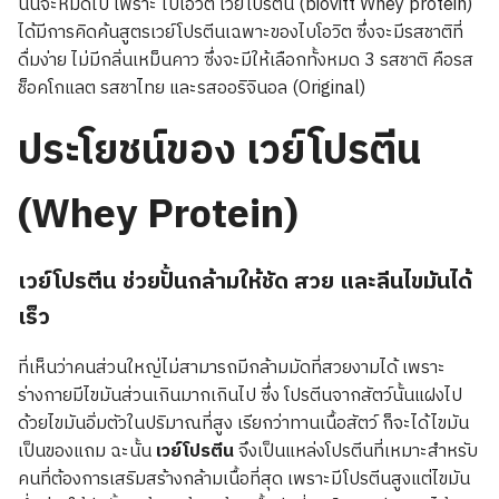
นั้นจะหมดไป เพราะ ไบโอวิต เวย์โปรตีน (biovitt Whey protein)
ได้มีการคิดค้นสูตรเวย์โปรตีนเฉพาะของไบโอวิต ซึ่งจะมีรสชาติที่
ดื่มง่าย ไม่มีกลิ่นเหม็นคาว ซึ่งจะมีให้เลือกทั้งหมด 3 รสชาติ คือรส
ช็อคโกแลต รสชาไทย และรสออริจินอล (Original)
ประโยชน์ของ เวย์โปรตีน
(Whey Protein)
เวย์โปรตีน ช่วยปั้นกล้ามให้ชัด สวย และลีนไขมันได้
เร็ว
ที่เห็นว่าคนส่วนใหญ่ไม่สามารถมีกล้ามมัดที่สวยงามได้ เพราะ
ร่างกายมีไขมันส่วนเกินมากเกินไป ซึ่ง โปรตีนจากสัตว์นั้นแฝงไป
ด้วยไขมันอิ่มตัวในปริมาณที่สูง เรียกว่าทานเนื้อสัตว์ ก็จะได้ไขมัน
เป็นของแถม ฉะนั้น
เวย์โปรตีน
จึงเป็นแหล่งโปรตีนที่เหมาะสำหรับ
คนที่ต้องการเสริมสร้างกล้ามเนื้อที่สุด เพราะมีโปรตีนสูงแต่ไขมัน