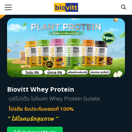
ลัก
ทั้งหมด
อสินค้า
ามสุขภาพ
Biovitt จากผู้ทานจริง
Biovitt Whey Protein
เวย์โปรตีน ไอโซเลท Whey Protein Isolate
โปรตีน รับประกันของแท้ 100%
” ใส่ใจคนรักสุขภาพ “