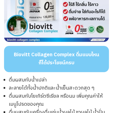
Biovitt Collagen Complex ดื่มแบบไหน
ก็ได้ประโยชน์ครบ
ดื่มผสมกับน้ำเปล่า
ละลายได้ทั้งน้ำปกติและน้ำเย็นสะดวกสุด ๆ
ดื่มผสมกับโยเกิร์ตซีเรียล หรือนม เพิ่มคุณค่าให้
เมนูโปรดของคุณ
ดื่มผสมกับเครื่องดื่มเช่นน้ำผลไม้ ชาผลไม้ น้ำปั่น