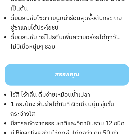
เป็นต้น
ดื่มผสมกับโซดา เมนูหน้าร้อนสุดจึ้งดับกระหาย
ซู่ซ่าแถมได้ประโยชน์
ดื่มผสมกับเวย์โปรตีนเพิ่มความอร่อยได้ทุกวัน
ไม่มีเบื่อหนุ่มๆ ชอบ
สรรพคุณ
ไร้สี ไร้กลิ่น ดื่มง่ายเหมือนน้ำเปล่า
1 กระป๋อง สัมผัสได้ทันที ผิวเนียนนุ่ม ชุ่มชื้น
กระจ่างใส
มีสารสกัดจากธรรมชาติและวิตามินรวม 12 ชนิด
มี Bioactive ช่วยให้ดูดซึมได้ดีกว่าเดิม 50เท่า!