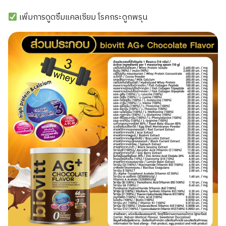
เพิ่มการดูดซึมแคลเซียม โรคกระดูกพรุน