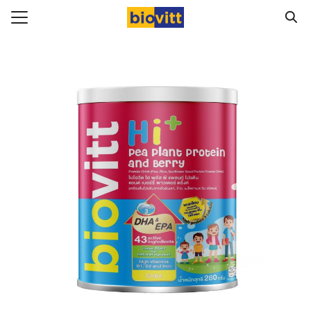
Skip
to
Search
content
for:
ัก
ทั้งหมด
อสินค้า
ามสุขภาพ
Biovitt จากผู้ทานจริง