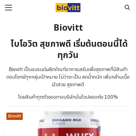
Skip
to
Search
content
for:
Biovitt
ัก
ไบโอวิต สุขภาพดี เริ่มต้นตอนนี้ได้
ทั้งหมด
ทุกวัน
อสินค้า
Biovitt เป็นแบรนด์ผลิตภัณฑ์อาหารเสริมเพื่อสุขภาพที่มีสินค้า
ามสุขภาพ
ตอบโจทย์ทุกกลุ่มเป้าหมาย ไม่ว่าจะเป็น ลดน้ำหนัก เพิ่มกล้ามเนื้อ
Biovitt จากผู้ทานจริง
ผิวสวย สุขภาพดี
โดยสินค้าทุกตัวของทางบริษัทมั่นใจปลอดภัย 100%
Biovitt